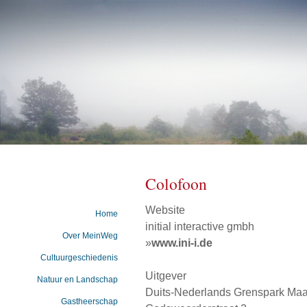
Colofoon
Website
Home
initial interactive gmbh
Over MeinWeg
»
www.ini-i.de
Cultuurgeschiedenis
Uitgever
Natuur en Landschap
Duits-Nederlands Grenspark Ma
Gastheerschap