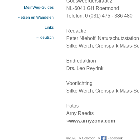
Godsweerderstraat 2
MeinWeg-Guides
NL-6041 GH Roermond
Telefon: 0 (031) 475 - 386 480
Fietsen en Wandelen
Links
Redactie
⇔ deutsch
Peter Niehoff, Naturschutzstatio
Silke Weich, Grenspark Maas-S
Endredaktion
Drs. Leo Reyrink
Voorlichting
Silke Weich, Grenspark Maas-S
Fotos
Arny Raedts
»
www.arnyzona.com
©2026
» Colofoon
»
Facebook