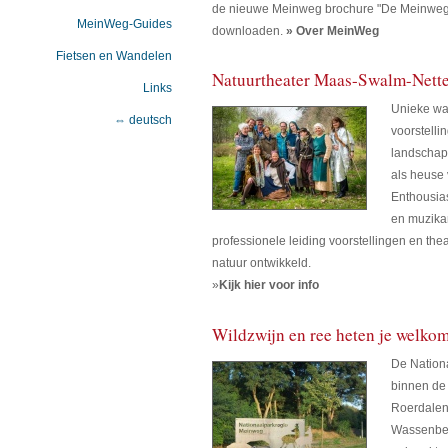
de nieuwe Meinweg brochure "De Meinwegr
MeinWeg-Guides
downloaden.
» Over MeinWeg
Fietsen en Wandelen
Natuurtheater Maas-Swalm-Nett
Links
Unieke wa
⇔ deutsch
voorstelli
landschap 
als heuse
Enthousias
en muzika
professionele leiding voorstellingen en th
natuur ontwikkeld.
»
Kijk hier voor info
Wildzwijn en ree heten je welko
De Nation
binnen d
Roerdalen
Wassenber