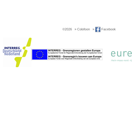
©2026
» Colofoon
»
Facebook