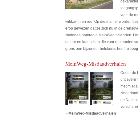
gekarakte
toegangsp
voor de re
wildzwijn en ree. Op die manier worden b
erop gewezen dat ze zich nu in de grensov
Nationaalparkregio MeinWeg bevinden. De r
natuur en landschap die voor recreanten v
grens een bijzonder betekenis heeft.
» toe
MeinWeg-Misdaadverhalen
Onder de t
uitgeverij
met misda
Nederlands
de Nation
verschene
» MeinWeg-Misdaadverhalen