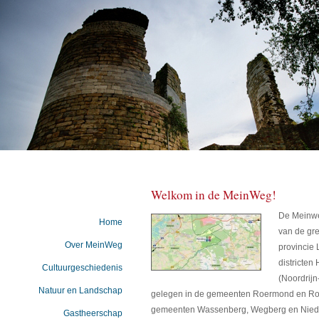
Welkom in de MeinWeg!
De Meinwe
Home
van de gr
Over MeinWeg
provincie 
districten
Cultuurgeschiedenis
(Noordrijn
Natuur en Landschap
gelegen in de gemeenten Roermond en Ro
gemeenten Wassenberg, Wegberg en Nieder
Gastheerschap